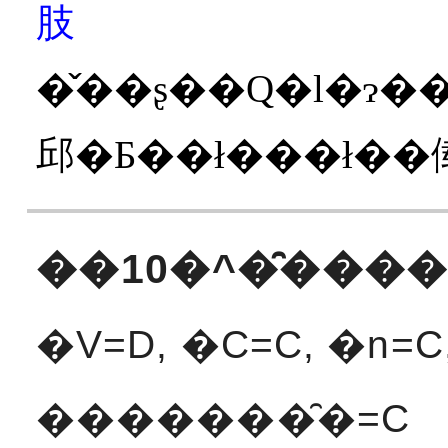
肢
�̌��ʂ��Q�l�ɂ��Ă��܂��B��ɁA�����̕łɖڂ�ʂ��Ă����ƁA�ȉ��
邱�Ƃ��ł���ł��
��10�^�̑���
�V=D, �C=C, �n=
�������̑�=C