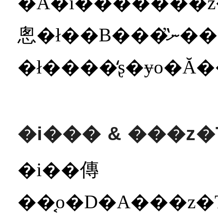
�A�i�������z���A���ɂ͌������Ă��܂��܂����B�������A�v�w�����
悤�ł��B���̔ނ̓����́A���i�肢
�i��� & ���z�T
�i��傳
��͔o�D�A���z�