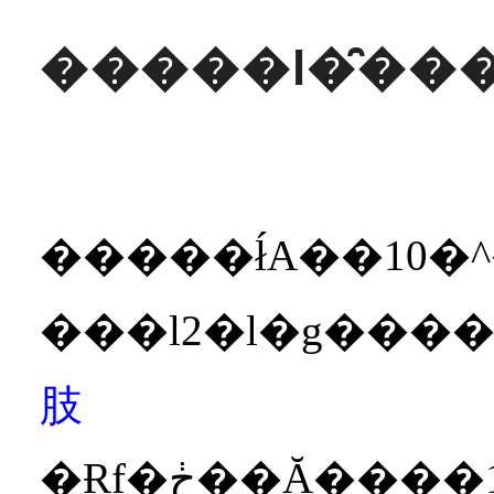
�����l�̑���
�����ł́A��10�^�ɕ�
肢
�Ɍf�ڂ��Ă����10�^�y�A�̑��A�ŋ߂̃j���[�X�ɓo�