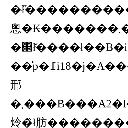
�ł̋��������������Ō��ۂ��n�߂܂����B���̌�20
悤�₭�������܂����B2�l�Ƃ�30�㔼
�΂ł̌����ł��B�
��͐p�߁i18�j�A���z����͐p�\�i8�j�ƁA�p���m�̑�10�^�J�b�v���ł��B�������Ȃ���A���̑�10�^�̑����́A�\���i�V�jD�A����C�ƁA�U�
邢
�܂���B���A2�l���ɂ�◣�����������₷�����i�����Ă��܂��̂ŁA�����2�l�̊֌W�ɂ��Ċy�ς͂ł��܂���B2014�N�̔N���A�Q�������������Ɍ��������_�������C�ɂȂ�܂��B2�l�ɉ��
炩�̏ł肪��������