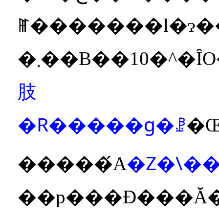
ꂵ�������l�ɂ
�܂��B��10�^�Ȋ
肢
�R�����g�ꗗ
�
�Z�\�
�����́A