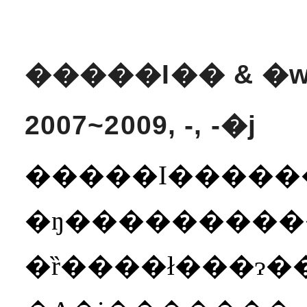
�����I�� & �
2007~2009, -, -�j
�����I������͏��D�A�w���q���
�ŋ����������Ƃ����������ŁA�݂��
�ȑ����ł���ɂ�